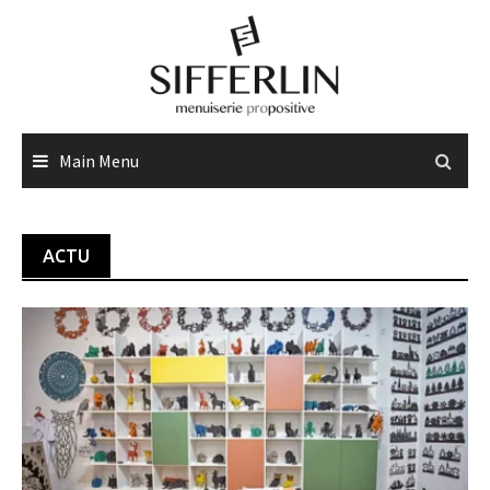
Skip
to
content
Main Menu
ACTU