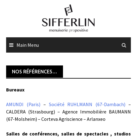
Skip
to
content
Main Menu
NOS RÉFÉRENCES…
Bureaux
AMUNDI (Paris)
–
Société RUHLMANN (67-Dambach)
–
CALDERA (Strasbourg) – Agence Immobilière BAUMANN
(67-Molsheim) – Corteva Agriscience – Arlanxeo
Salles de conférences, salles de spectacles , studios