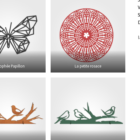
l
rophée Papillon
La petite rosace