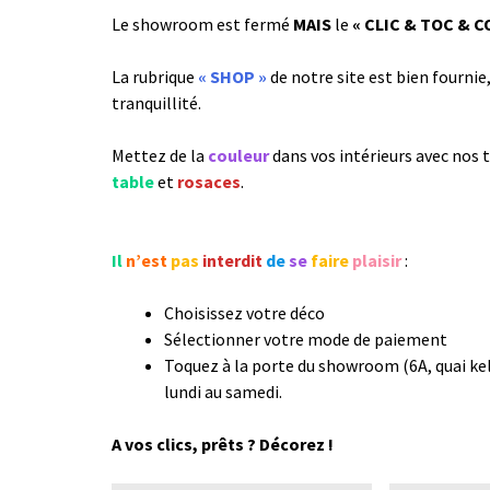
Le showroom est fermé
MAIS
le
« CLIC & TOC & C
La rubrique
« SHOP »
de notre site est bien fourni
tranquillité.
Mettez de la
couleur
dans vos intérieurs avec nos
table
et
rosaces
.
Il
n’est
pas
interdit
de
se
faire
plaisir
:
Choisissez votre déco
Sélectionner votre mode de paiement
Toquez à la porte du showroom (6A, quai ke
lundi au samedi.
A vos clics, prêts ? Décorez !