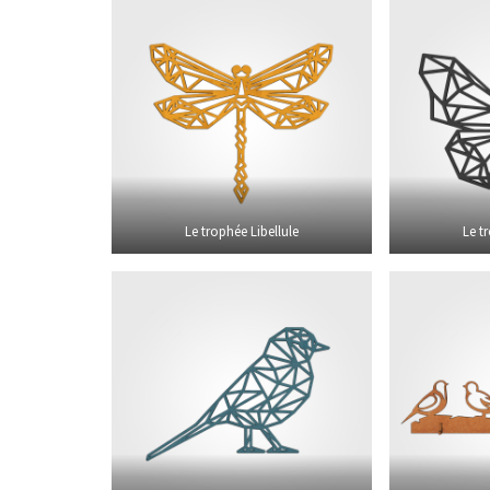
Le trophée Libellule
Le t