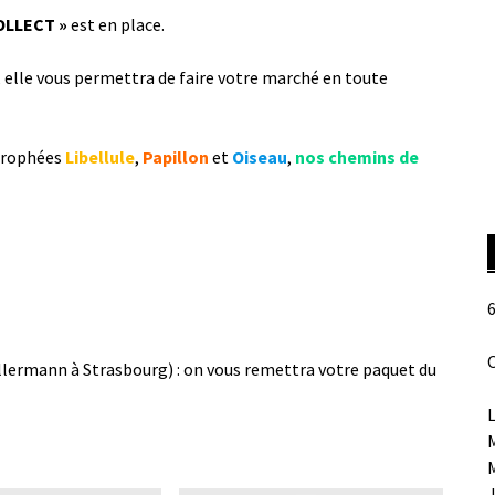
OLLECT »
est en place.
e, elle vous permettra de faire votre marché en toute
 trophées
Libellule
,
Papillon
et
Oiseau
,
nos chemins de
6
O
llermann à Strasbourg) : on vous remettra votre paquet du