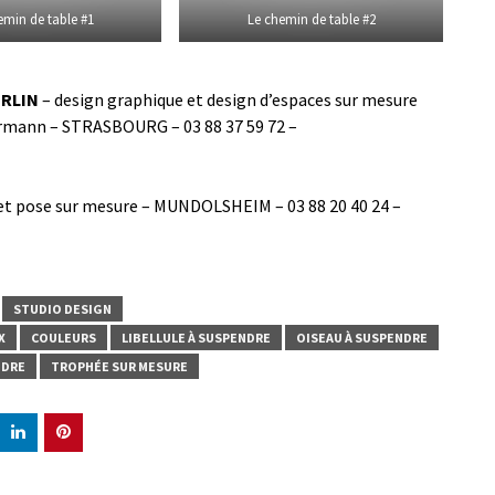
emin de table #1
Le chemin de table #2
ERLIN
– design graphique et design d’espaces sur mesure
lermann – STRASBOURG – 03 88 37 59 72 –
 et pose sur mesure – MUNDOLSHEIM – 03 88 20 40 24 –
STUDIO DESIGN
X
COULEURS
LIBELLULE À SUSPENDRE
OISEAU À SUSPENDRE
NDRE
TROPHÉE SUR MESURE