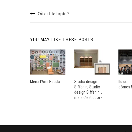
Post
Où est le lapin ?
navigation
YOU MAY LIKE THESE POSTS
Merci l’Ami Hebdo
Studio design
Ils son
Sifferlin, Studio
dômes !
design Sifferlin…
mais c’est quoi ?