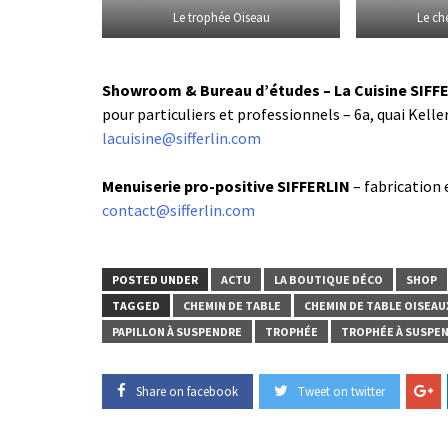
Le trophée Oiseau
Le ch
Showroom & Bureau d’études – La Cuisine SIFF
pour particuliers et professionnels – 6a, quai Kel
lacuisine@sifferlin.com
Menuiserie pro-positive SIFFERLIN
– fabrication
contact@sifferlin.com
POSTED UNDER
ACTU
LA BOUTIQUE DÉCO
SHOP
TAGGED
CHEMIN DE TABLE
CHEMIN DE TABLE OISEAU
PAPILLON À SUSPENDRE
TROPHÉE
TROPHÉE À SUSPE
Share on facebook
Tweet on twitter