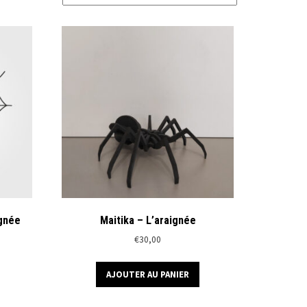
ignée
Maitika – L’araignée
€
30,00
AJOUTER AU PANIER