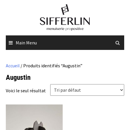
Skip
to
content
Main Menu
Accueil
/ Produits identifiés “Augustin”
Augustin
Voici le seul résultat