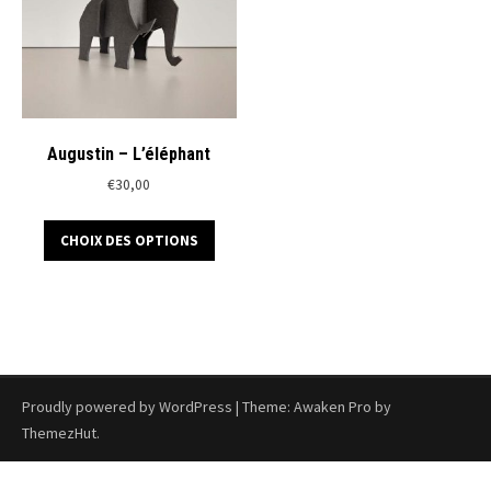
Augustin – L’éléphant
€
30,00
Ce
CHOIX DES OPTIONS
produit
a
plusieurs
variations.
Les
options
peuvent
Proudly powered by WordPress
|
Theme: Awaken Pro by
être
ThemezHut
.
choisies
sur