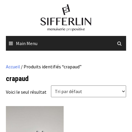
Skip
to
content
Main Menu
Accueil
/ Produits identifiés “crapaud”
crapaud
Voici le seul résultat