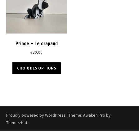
Prince – Le crapaud
€
30,00
Ce
CHOIX DES OPTIONS
produit
a
plusieurs
variations.
Les
options
peuvent
Proudly powered by WordPress
|
Theme: Awaken Pro by
être
ThemezHut
.
choisies
sur