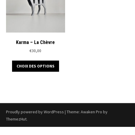
Karma – La Chèvre
€
30,00
Ce
CHOIX DES OPTIONS
produit
a
plusieurs
variations.
Les
options
peuvent
Proudly powered by WordPress
|
Theme: Awaken Pro by
être
ThemezHut
.
choisies
sur