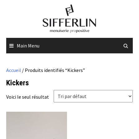
Skip
to
content
Main Menu
Accueil
/ Produits identifiés “Kickers”
Kickers
Voici le seul résultat