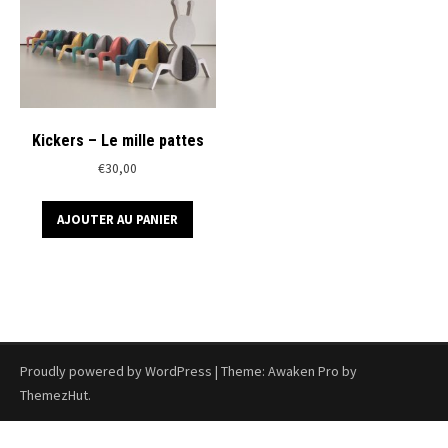
Kickers – Le mille pattes
€
30,00
AJOUTER AU PANIER
Proudly powered by WordPress
|
Theme: Awaken Pro by
ThemezHut
.