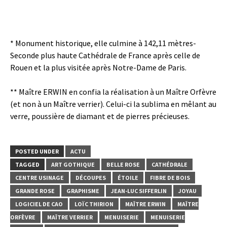
* Monument historique, elle culmine à 142,11 mètres-
Seconde plus haute Cathédrale de France après celle de
Rouen et la plus visitée après Notre-Dame de Paris.
** Maître ERWIN en confia la réalisation à un Maître Orfèvre
(et non à un Maître verrier). Celui-ci la sublima en mêlant au
verre, poussière de diamant et de pierres précieuses.
POSTED UNDER
ACTU
TAGGED
ART GOTHIQUE
BELLE ROSE
CATHÉDRALE
CENTRE USINAGE
DÉCOUPES
ÉTOILE
FIBRE DE BOIS
GRANDE ROSE
GRAPHISME
JEAN-LUC SIFFERLIN
JOYAU
LOGICIEL DE CAO
LOÏC THIRION
MAÎTRE ERWIN
MAÎTRE
ORFÈVRE
MAÎTRE VERRIER
MENUISERIE
MENUISERIE