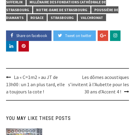
SIFFERLIN
MILLÉNAIRE DES FONDATIONS CATHÉDRALE DE
STRASBOURG
NOTRE-DAME DE STRASBOURG
POUSSIÈRE DE
DIAMANTS
ROSACE
STRASBOURG
VALCHROMAT
Share on facebook
Tweet on twitter
Post
La « C=1m2 » au JT de
Les dômes acoustiques
navigation
13h00 : un 1 an plus tard, elle
s’invitent à l’Aubette pour les
a toujours la cote !
30 ans d’Accent 4 !
YOU MAY LIKE THESE POSTS