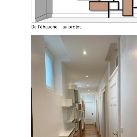
De l’ébauche…au projet.