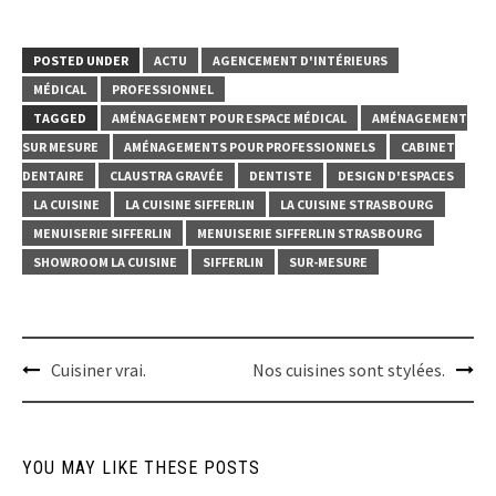
POSTED UNDER
ACTU
AGENCEMENT D'INTÉRIEURS
MÉDICAL
PROFESSIONNEL
TAGGED
AMÉNAGEMENT POUR ESPACE MÉDICAL
AMÉNAGEMENT
SUR MESURE
AMÉNAGEMENTS POUR PROFESSIONNELS
CABINET
DENTAIRE
CLAUSTRA GRAVÉE
DENTISTE
DESIGN D'ESPACES
LA CUISINE
LA CUISINE SIFFERLIN
LA CUISINE STRASBOURG
MENUISERIE SIFFERLIN
MENUISERIE SIFFERLIN STRASBOURG
SHOWROOM LA CUISINE
SIFFERLIN
SUR-MESURE
Post
Cuisiner vrai.
Nos cuisines sont stylées.
navigation
YOU MAY LIKE THESE POSTS