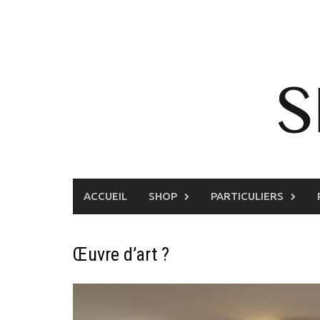
Skip
to
content
ACCUEIL
SHOP
PARTICULIERS
Œuvre d’art ?