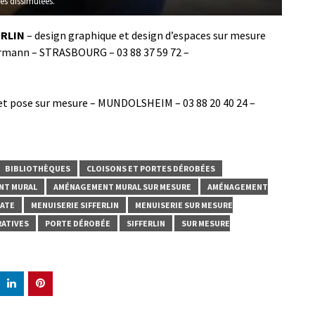
es dissimulées.
ERLIN
– design graphique et design d’espaces sur mesure
lermann – STRASBOURG – 03 88 37 59 72 –
 et pose sur mesure – MUNDOLSHEIM – 03 88 20 40 24 –
BIBLIOTHÈQUES
CLOISONS ET PORTES DÉROBÉES
NT MURAL
AMÉNAGEMENT MURAL SUR MESURE
AMÉNAGEMENT
MATE
MENUISERIE SIFFERLIN
MENUISERIE SUR MESURE
RATIVES
PORTE DÉROBÉE
SIFFERLIN
SUR MESURE