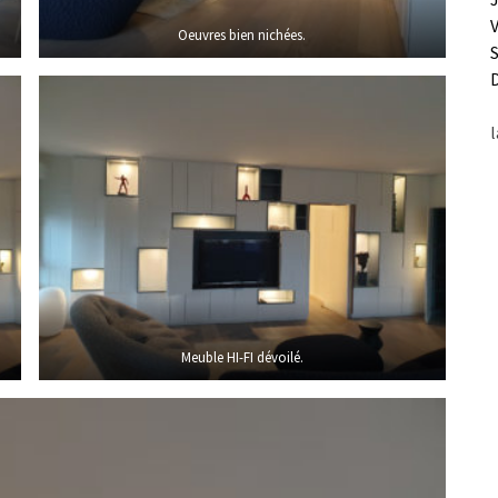
Oeuvres bien nichées.
l
Meuble HI-FI dévoilé.