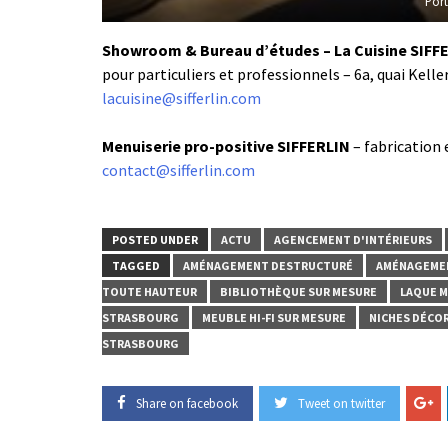
Port
Showroom & Bureau d’études – La Cuisine SIFF
pour particuliers et professionnels – 6a, quai Kel
lacuisine@sifferlin.com
Menuiserie pro-positive SIFFERLIN
– fabrication
contact@sifferlin.com
POSTED UNDER
ACTU
AGENCEMENT D'INTÉRIEURS
TAGGED
AMÉNAGEMENT DESTRUCTURÉ
AMÉNAGEME
TOUTE HAUTEUR
BIBLIOTHÈQUE SUR MESURE
LAQUE 
STRASBOURG
MEUBLE HI-FI SUR MESURE
NICHES DÉCO
STRASBOURG
Share on facebook
Tweet on twitter