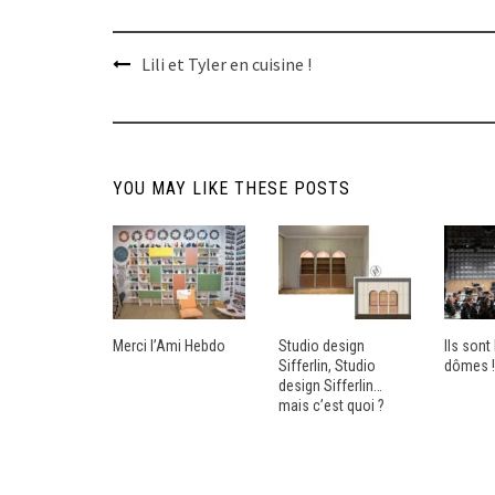
Post
Lili et Tyler en cuisine !
navigation
YOU MAY LIKE THESE POSTS
Merci l’Ami Hebdo
Studio design
Ils son
Sifferlin, Studio
dômes !
design Sifferlin…
mais c’est quoi ?