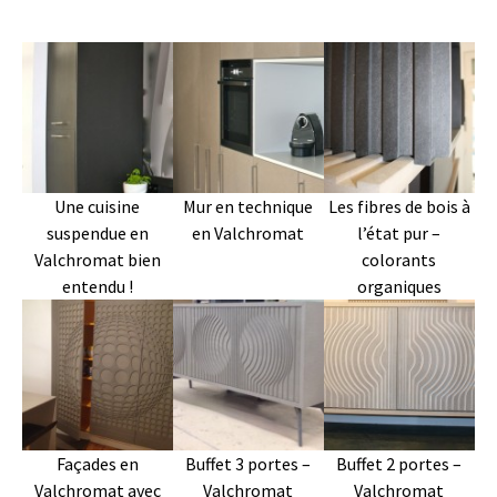
Une cuisine
Mur en technique
Les fibres de bois à
suspendue en
en Valchromat
l’état pur –
Valchromat bien
colorants
entendu !
organiques
Façades en
Buffet 3 portes –
Buffet 2 portes –
Valchromat avec
Valchromat
Valchromat