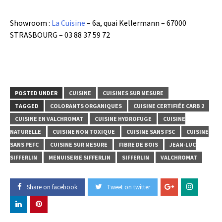
Showroom :
La Cuisine
– 6a, quai Kellermann – 67000
STRASBOURG – 03 88 37 59 72
POSTED UNDER
CUISINE
CUISINES SUR MESURE
TAGGED
COLORANTS ORGANIQUES
CUISINE CERTIFIÉE CARB 2
CUISINE EN VALCHROMAT
CUISINE HYDROFUGE
CUISINE
NATURELLE
CUISINE NON TOXIQUE
CUISINE SANS FSC
CUISINE
SANS PEFC
CUISINE SUR MESURE
FIBRE DE BOIS
JEAN-LUC
SIFFERLIN
MENUISERIE SIFFERLIN
SIFFERLIN
VALCHROMAT
Share on facebook
Tweet on twitter