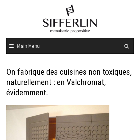
Skip
to
content
Main Menu
On fabrique des cuisines non toxiques,
naturellement : en Valchromat,
évidemment.