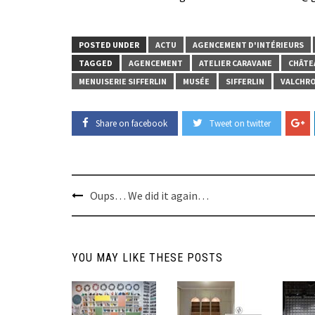
POSTED UNDER
ACTU
AGENCEMENT D'INTÉRIEURS
TAGGED
AGENCEMENT
ATELIER CARAVANE
CHÂTE
MENUISERIE SIFFERLIN
MUSÉE
SIFFERLIN
VALCHR
Share on facebook
Tweet on twitter
Post
Oups… We did it again…
navigation
YOU MAY LIKE THESE POSTS