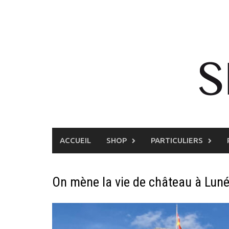
Skip
to
content
ACCUEIL
SHOP
PARTICULIERS
On mène la vie de château à Lunév