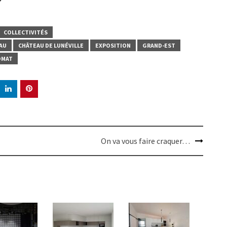
COLLECTIVITÉS
AU
CHÂTEAU DE LUNÉVILLE
EXPOSITION
GRAND-EST
OMAT
On va vous faire craquer…