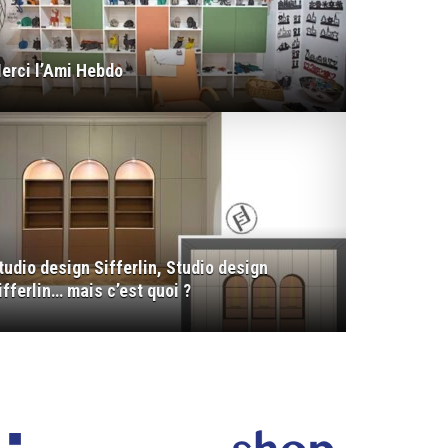
erci l’Ami Hebdo
tudio design Sifferlin, Studio design
ifferlin… mais c’est quoi ?