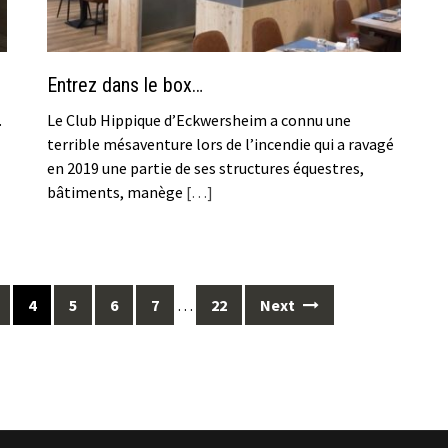
Entrez dans le box…
.
Le Club Hippique d’Eckwersheim a connu une
terrible mésaventure lors de l’incendie qui a ravagé
en 2019 une partie de ses structures équestres,
bâtiments, manège
[…]
4
5
6
7
…
22
Next