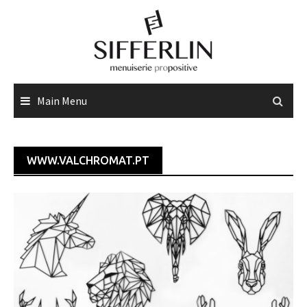
Skip
to
content
Main Menu
WWW.VALCHROMAT.PT