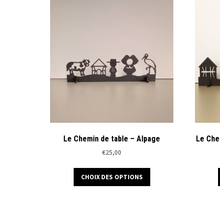
variations.
Les
options
peuvent
être
choisies
sur
la
page
du
produit
Le Chemin de table – Alpage
Le Che
€
25,00
Ce
CHOIX DES OPTIONS
produit
a
plusieurs
variations.