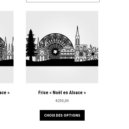
ace »
Frise « Noël en Alsace »
€
250,00
Ce
Ce
CHOIX DES OPTIONS
produit
produit
a
a