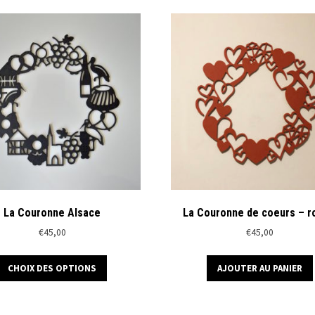
plusieurs
variations.
Les
options
peuvent
être
choisies
sur
la
page
du
produit
La Couronne Alsace
La Couronne de coeurs – r
€
45,00
€
45,00
Ce
CHOIX DES OPTIONS
AJOUTER AU PANIER
produit
a
plusieurs