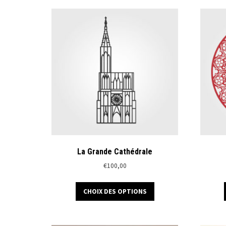
plusieurs
variations.
Les
options
peuvent
être
choisies
sur
la
page
du
produit
La Grande Cathédrale
€
100,00
Ce
CHOIX DES OPTIONS
produit
a
plusieurs