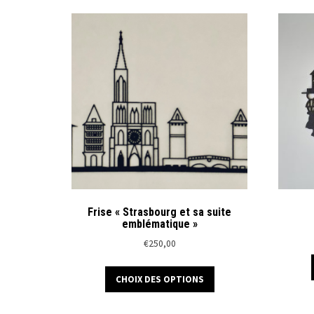
plusieurs
variations.
Les
options
peuvent
être
choisies
sur
la
page
du
produit
Frise « Strasbourg et sa suite
emblématique »
€
250,00
Ce
CHOIX DES OPTIONS
produit
a