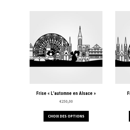
Frise « L’automne en Alsace »
F
€
250,00
Ce
CHOIX DES OPTIONS
produit
a