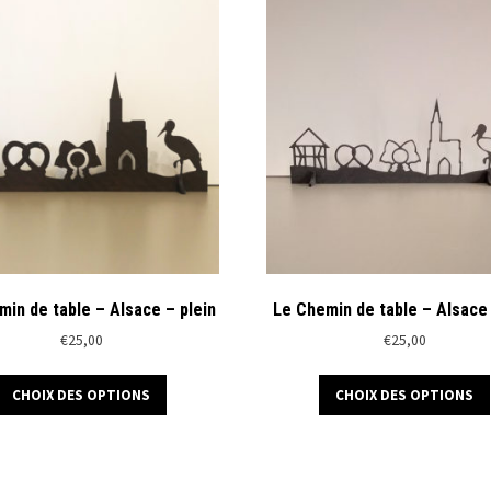
variations.
Les
options
peuvent
être
choisies
sur
la
page
du
produit
min de table – Alsace – plein
Le Chemin de table – Alsace 
€
25,00
€
25,00
Ce
CHOIX DES OPTIONS
CHOIX DES OPTIONS
produit
a
plusieurs
variations.