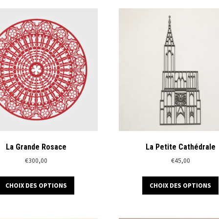
variations.
Les
options
peuvent
être
choisies
sur
la
page
du
produit
La Grande Rosace
La Petite Cathédrale
€
300,00
€
45,00
Ce
CHOIX DES OPTIONS
CHOIX DES OPTIONS
produit
a
plusieurs