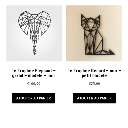
variations.
Les
options
peuvent
être
choisies
sur
la
page
du
Le Trophée Eléphant –
Le Trophée Renard – noir –
produit
grand – modèle – noir
petit modèle
€
100,00
€
25,00
AJOUTER AU PANIER
AJOUTER AU PANIER