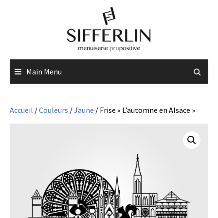
Skip
to
content
Main Menu
Accueil
/
Couleurs
/
Jaune
/ Frise « L’automne en Alsace »