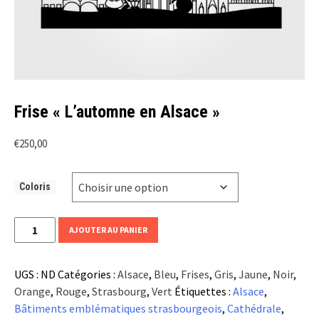
Frise « L’automne en Alsace »
€
250,00
Coloris
quantité
AJOUTER AU PANIER
de
Frise
UGS :
ND
Catégories :
Alsace
,
Bleu
,
Frises
,
Gris
,
Jaune
,
Noir
,
"L'automne
Orange
,
Rouge
,
Strasbourg
,
Vert
Étiquettes :
Alsace
,
en
Bâtiments emblématiques strasbourgeois
,
Cathédrale
,
Alsace"