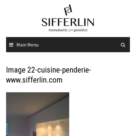
Skip
to
content
Main Menu
Image 22-cuisine-penderie-
www.sifferlin.com