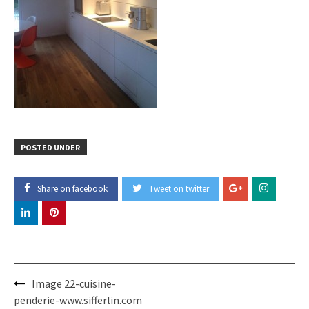
POSTED UNDER
Share on facebook
Tweet on twitter
Post
Image 22-cuisine-
navigation
penderie-www.sifferlin.com