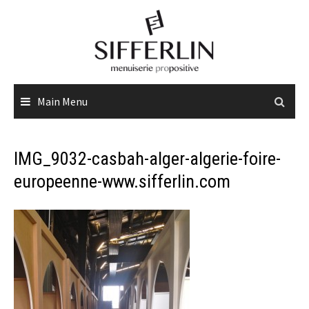
Skip
to
content
Main Menu
IMG_9032-casbah-alger-algerie-foire-
europeenne-www.sifferlin.com