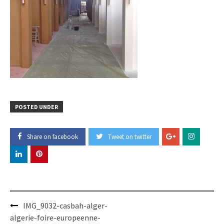
POSTED UNDER
Share on facebook
Tweet on twitter
Post
IMG_9032-casbah-alger-
navigation
algerie-foire-europeenne-