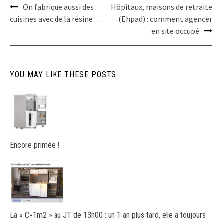
Post
On fabrique aussi des
Hôpitaux, maisons de retraite
navigation
cuisines avec de la résine…
(Ehpad) : comment agencer
en site occupé
YOU MAY LIKE THESE POSTS
Encore primée !
La « C=1m2 » au JT de 13h00 : un 1 an plus tard, elle a toujours