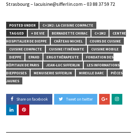
Strasbourg – lacuisine@sifferlin.com – 03 88 37 59 72
POSTED UNDER
C=1M2 : LA CUISINE COMPACTE
TAGGED
+ DE VIE
BERNADETTE CHIRAC
C=1M2
CENTRE
HOSPITALIER DE DIEPPE
CHÂTEAU MICHEL
COURS DE CUISINE
CUISINE COMPACTE
CUISINE ITINÉRANTE
CUISINE MOBILE
DIEPPE
EPAHD
ERGOTHÉRAPEUTE
FONDATION DES
HÔPITAUX DE PARIS
JEAN-LUC SIFFERLIN
LES INFORMATIONS
DIEPPOISES
MENUISERIE SIFFERLIN
MIREILLE DARC
PIÈCES
JAUNES
Share on facebook
Tweet on twitter