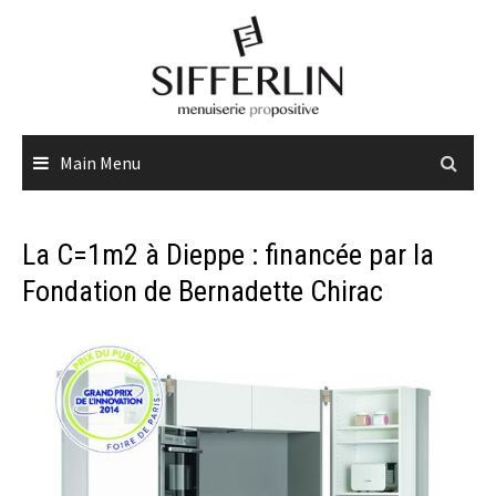
Skip
to
content
Main Menu
La C=1m2 à Dieppe : financée par la
Fondation de Bernadette Chirac