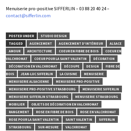
Menuiserie pro-positive SIFFERLIN – 03 88 20 40 24 –
contact@sifferlin.com
POSTED UNDER
STUDIO DESIGN
TAGGED
AGENCEMENT
AGENCEMENT D'INTÉRIEUR
ALSACE
AMOUR
ARCHITECTURE
COEUR EN FIBRE DE BOIS
COEUR EN
VALCHROMAT
COEUR POUR LA SAINT VALENTIN
DÉCORATION
DÉCORATION EN VALCHROMAT
DÉCOUPE
DESIGN
FIBRE DE
BOIS
JEAN-LUC SIFFERLIN
LA CUISINE
MENUISERIE
MENUISERIE ALSACIENNE
MENUISERIE PRO-POSITIVE
MENUISERIE PRO-POSITIVE STRASBOURG
MENUISERIE SIFFERLIN
MENUISERIE SIFFERLIN STRASBOURG
MENUISERIE STRASBOURG
MOBILIER
OBJETS DE DÉCORATION EN VALCHROMAT
RANGEMENT
ROSE EN FIBRE DE BOIS
ROSE EN VALCHROMAT
ROSE POUR LA SAINT VALENTIN
SAINT VALENTIN
SIFFERLIN
STRASBOURG
SUR-MESURE
VALCHROMAT