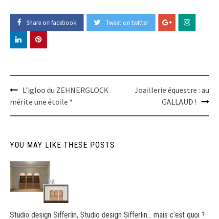
Share on facebook
Tweet on twitter
Post
L’igloo du ZEHNERGLOCK
Joaillerie équestre : au
navigation
mérite une étoile *
GALLAUD !
YOU MAY LIKE THESE POSTS
Studio design Sifferlin, Studio design Sifferlin… mais c’est quoi ?