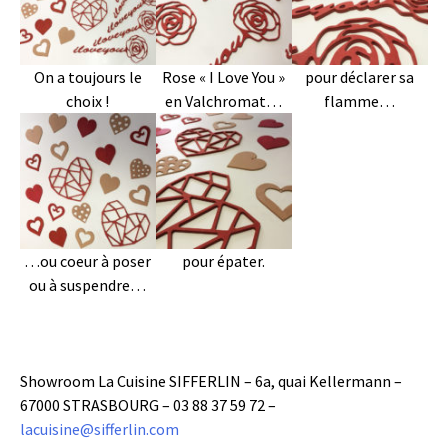
On a toujours le
Rose « I Love You »
pour déclarer sa
choix !
en Valchromat…
flamme…
…ou coeur à poser
pour épater.
ou à suspendre…
Showroom La Cuisine SIFFERLIN – 6a, quai Kellermann –
67000 STRASBOURG – 03 88 37 59 72 –
lacuisine@sifferlin.com