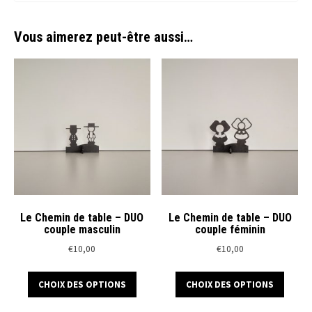
Vous aimerez peut-être aussi…
Le Chemin de table – DUO
Le Chemin de table – DUO
couple masculin
couple féminin
€
10,00
€
10,00
Ce
Ce
CHOIX DES OPTIONS
CHOIX DES OPTIONS
produit
produ
a
a