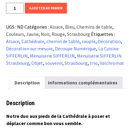
quantité
AJOUTER AU PANIER
de
Le
UGS :
ND
Catégories :
Alsace
,
Bleu
,
Chemins de table
,
Chemin
Couleurs
,
Jaune
,
Noir
,
Rouge
,
Strasbourg
Étiquettes :
de
Alsace
,
Cathédrale
,
chemin de table
,
couple
,
Décoration
,
table
Décoration sur mesure
,
Découpe Numérique
,
La Cuisine
-
SIFFERLIN
,
Menuiserie SIFFERLIN
,
Menuiserie SIFFERLIN
TRIO
Strasbourg
,
Objet
,
souvenir
,
Strasbourg
,
trio
,
Valchromat
Couple/Cathédrale
Description
Informations complémentaires
Description
Notre duo aux pieds de la Cathédrale à poser et
déplacer comme bon vous semble.