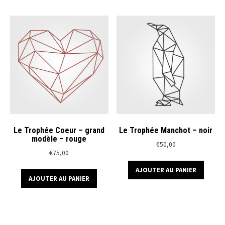
plusieurs
variations.
Les
options
peuvent
être
choisies
sur
la
page
du
Le Trophée Coeur – grand
Le Trophée Manchot – noir
modèle – rouge
produit
€
50,00
€
75,00
AJOUTER AU PANIER
AJOUTER AU PANIER