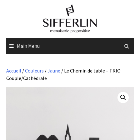
Skip
to
content
Main Menu
Accueil
/
Couleurs
/
Jaune
/ Le Chemin de table – TRIO
Couple/Cathédrale