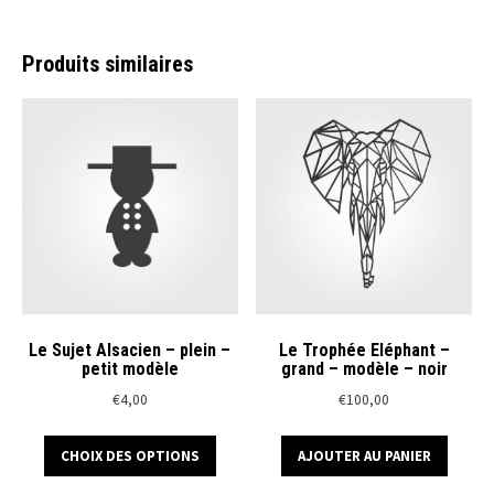
plusieurs
plusi
variations.
variat
Produits similaires
Les
Les
options
optio
peuvent
peuve
être
être
choisies
chois
sur
sur
la
la
page
page
du
du
produit
produ
Le Sujet Alsacien – plein –
Le Trophée Eléphant –
petit modèle
grand – modèle – noir
€
4,00
€
100,00
Ce
CHOIX DES OPTIONS
AJOUTER AU PANIER
produit
a