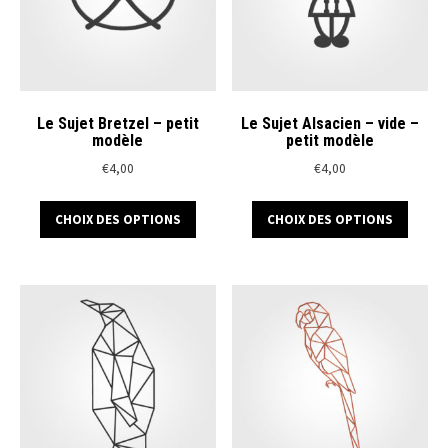
la
la
page
page
du
du
produit
produ
Le Sujet Bretzel – petit
Le Sujet Alsacien – vide –
modèle
petit modèle
€
4,00
€
4,00
Ce
Ce
CHOIX DES OPTIONS
CHOIX DES OPTIONS
produit
produ
a
a
plusieurs
plusi
variations.
variat
Les
Les
options
optio
peuvent
peuve
être
être
choisies
chois
sur
sur