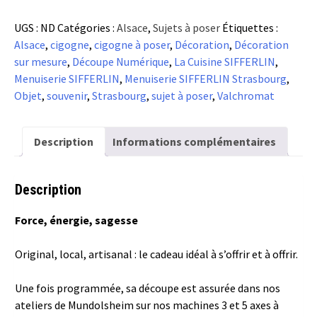
Le
UGS :
ND
Catégories :
Alsace
,
Sujets à poser
Étiquettes :
moyen
Alsace
,
cigogne
,
cigogne à poser
,
Décoration
,
Décoration
Sujet
sur mesure
,
Découpe Numérique
,
La Cuisine SIFFERLIN
,
Arbre
Menuiserie SIFFERLIN
,
Menuiserie SIFFERLIN Strasbourg
,
de
Objet
,
souvenir
,
Strasbourg
,
sujet à poser
,
Valchromat
Vie
à
poser
Description
Informations complémentaires
Description
Force, énergie, sagesse
Original, local, artisanal : le cadeau idéal à s’offrir et à offrir.
Une fois programmée, sa découpe est assurée dans nos
ateliers de Mundolsheim sur nos machines 3 et 5 axes à