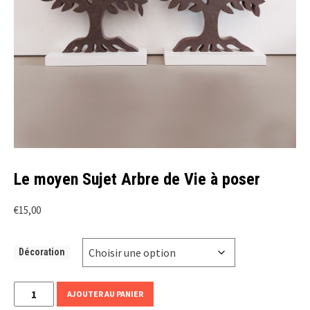
Le moyen Sujet Arbre de Vie à poser
€
15,00
Décoration
quantité
AJOUTER AU PANIER
de