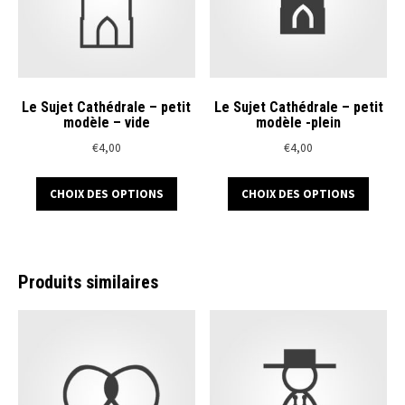
Le Sujet Cathédrale – petit
Le Sujet Cathédrale – petit
modèle – vide
modèle -plein
€
4,00
€
4,00
Ce
Ce
CHOIX DES OPTIONS
CHOIX DES OPTIONS
produit
produ
a
a
plusieurs
plusi
variations.
variat
Produits similaires
Les
Les
options
optio
peuvent
peuve
être
être
choisies
chois
sur
sur