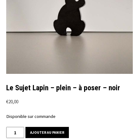
Le Sujet Lapin – plein – à poser – noir
€
20,00
Disponible sur commande
quantité
AJOUTER AU PANIER
de