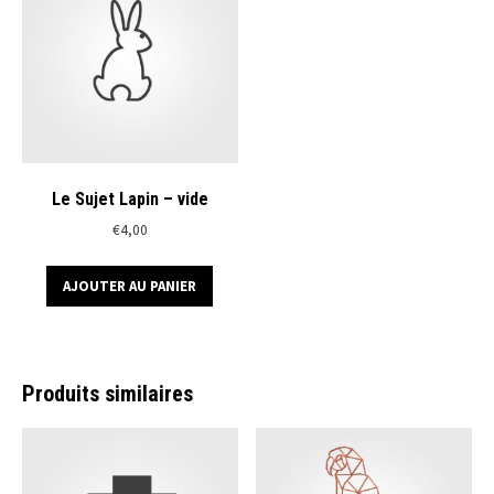
optio
peuve
être
chois
sur
la
page
du
Le Sujet Lapin – vide
produ
€
4,00
AJOUTER AU PANIER
Produits similaires