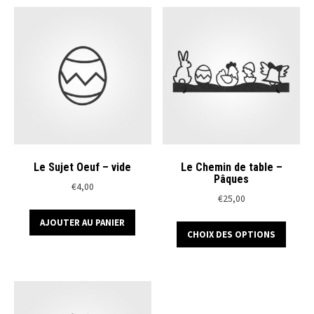
Le Sujet Oeuf – vide
Le Chemin de table –
Pâques
€
4,00
€
25,00
Ce
AJOUTER AU PANIER
CHOIX DES OPTIONS
produ
a
plusi
variat
Les