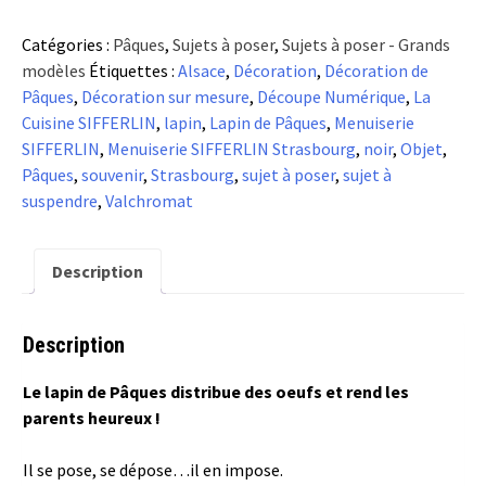
Le
Catégories :
Pâques
,
Sujets à poser
,
Sujets à poser - Grands
Sujet
modèles
Étiquettes :
Alsace
,
Décoration
,
Décoration de
Lapin
Pâques
,
Décoration sur mesure
,
Découpe Numérique
,
La
-
Cuisine SIFFERLIN
,
lapin
,
Lapin de Pâques
,
Menuiserie
plein
SIFFERLIN
,
Menuiserie SIFFERLIN Strasbourg
,
noir
,
Objet
,
-
Pâques
,
souvenir
,
Strasbourg
,
sujet à poser
,
sujet à
à
suspendre
,
Valchromat
poser
-
noir
Description
Description
Le lapin de Pâques distribue des oeufs et rend les
parents heureux !
Il se pose, se dépose…il en impose.