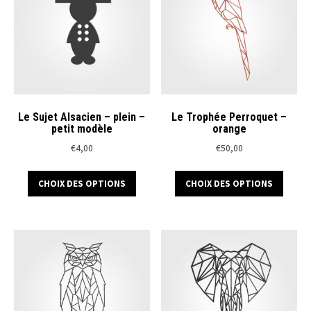
Le Sujet Alsacien – plein –
Le Trophée Perroquet –
petit modèle
orange
€
4,00
€
50,00
Ce
Ce
CHOIX DES OPTIONS
CHOIX DES OPTIONS
produit
produ
a
a
plusieurs
plusi
variations.
variat
Les
Les
options
optio
peuvent
peuve
être
être