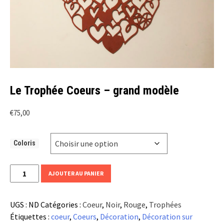
Le Trophée Coeurs – grand modèle
€
75,00
Coloris
quantité
AJOUTER AU PANIER
de
Le
UGS :
ND
Catégories :
Coeur
,
Noir
,
Rouge
,
Trophées
Trophée
Étiquettes :
coeur
,
Coeurs
,
Décoration
,
Décoration sur
Coeurs