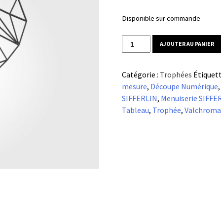
Disponible sur commande
quantité
AJOUTER AU PANIER
de
Le
Catégorie :
Trophées
Étiquett
Trophée
mesure
,
Découpe Numérique
Eléphant
SIFFERLIN
,
Menuiserie SIFFE
-
Tableau
,
Trophée
,
Valchroma
petit
modèle
-
noir