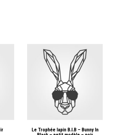
ir
Le Trophée lapin B.I.B – Bunny In
Black – petit modèle – noir