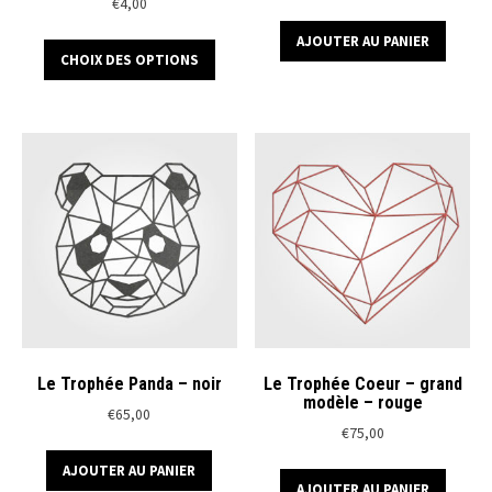
€
4,00
Ce
AJOUTER AU PANIER
CHOIX DES OPTIONS
produit
a
plusieurs
variations.
Les
options
peuvent
être
choisies
sur
la
page
du
Le Trophée Panda – noir
Le Trophée Coeur – grand
modèle – rouge
produit
€
65,00
€
75,00
AJOUTER AU PANIER
AJOUTER AU PANIER