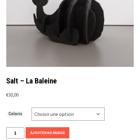
Salt – La Baleine
€
30,00
Coloris
quantité
AJOUTER AU PANIER
de