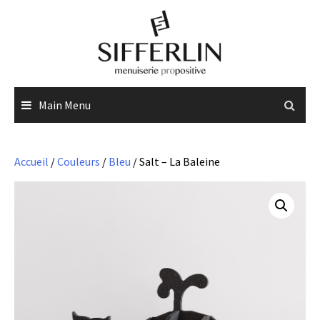
Skip
to
content
Main Menu
Accueil
/
Couleurs
/
Bleu
/ Salt – La Baleine