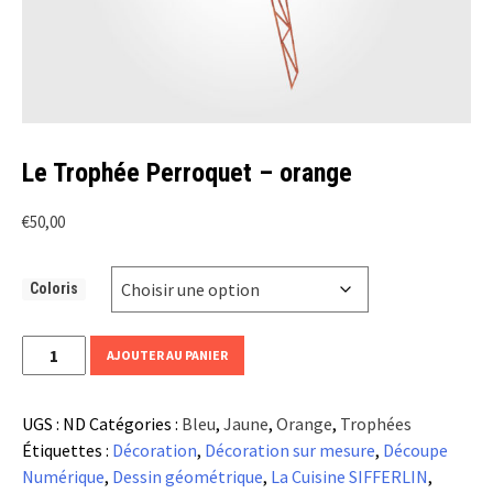
Le Trophée Perroquet – orange
€
50,00
Coloris
quantité
AJOUTER AU PANIER
de
Le
UGS :
ND
Catégories :
Bleu
,
Jaune
,
Orange
,
Trophées
Trophée
Étiquettes :
Décoration
,
Décoration sur mesure
,
Découpe
Perroquet
Numérique
,
Dessin géométrique
,
La Cuisine SIFFERLIN
,
-