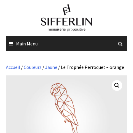
Skip
to
content
Main Menu
Accueil
/
Couleurs
/
Jaune
/ Le Trophée Perroquet – orange