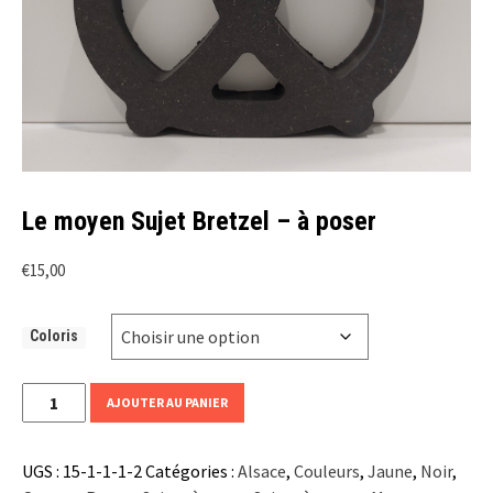
Le moyen Sujet Bretzel – à poser
€
15,00
Coloris
quantité
AJOUTER AU PANIER
de
Le
UGS :
15-1-1-1-2
Catégories :
Alsace
,
Couleurs
,
Jaune
,
Noir
,
moyen