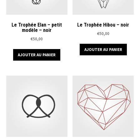
du
du
produit
produ
Le Trophée Elan – petit
Le Trophée Hibou – noir
modèle – noir
€
50,00
€
50,00
AJOUTER AU PANIER
AJOUTER AU PANIER