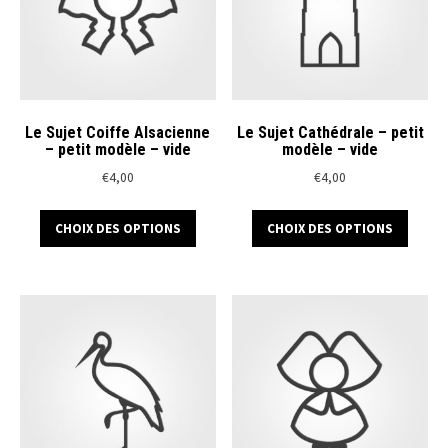
Le Sujet Coiffe Alsacienne
Le Sujet Cathédrale – petit
– petit modèle – vide
modèle – vide
€
4,00
€
4,00
Ce
Ce
CHOIX DES OPTIONS
CHOIX DES OPTIONS
produit
produ
a
a
plusieurs
plusi
variations.
variat
Les
Les
options
optio
peuvent
peuve
être
être
choisies
chois
sur
sur