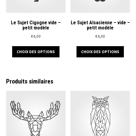
la
la
page
page
du
du
Le Sujet Cigogne vide –
Le Sujet Alsacienne – vide –
petit modèle
petit modèle
produit
produ
€
4,00
€
4,00
Ce
Ce
CHOIX DES OPTIONS
CHOIX DES OPTIONS
produit
produ
a
a
plusieurs
plusi
variations.
variat
Produits similaires
Les
Les
options
optio
peuvent
peuve
être
être
choisies
chois
sur
sur
la
la
page
page