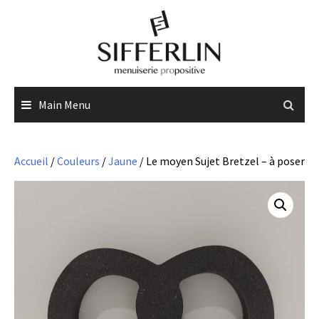
Skip
to
content
Main Menu
Accueil
/
Couleurs
/
Jaune
/ Le moyen Sujet Bretzel – à poser