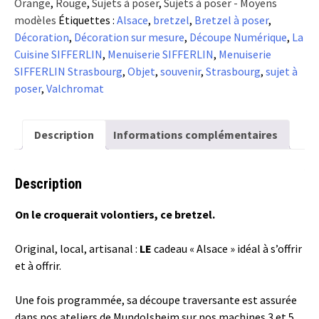
Orange
,
Rouge
,
Sujets à poser
,
Sujets à poser - Moyens
Sujet
modèles
Étiquettes :
Alsace
,
bretzel
,
Bretzel à poser
,
Bretzel
Décoration
,
Décoration sur mesure
,
Découpe Numérique
,
La
-
Cuisine SIFFERLIN
,
Menuiserie SIFFERLIN
,
Menuiserie
à
SIFFERLIN Strasbourg
,
Objet
,
souvenir
,
Strasbourg
,
sujet à
poser
poser
,
Valchromat
Description
Informations complémentaires
Description
On le croquerait volontiers, ce bretzel.
Original, local, artisanal :
LE
cadeau « Alsace » idéal à s’offrir
et à offrir.
Une fois programmée, sa découpe traversante est assurée
dans nos ateliers de Mundolsheim sur nos machines 3 et 5